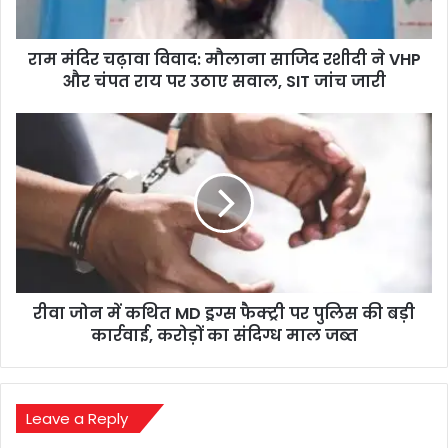
ने
VHP
राम मंदिर चढ़ावा विवाद: मौलाना साजिद रशीदी ने VHP
और
चंपत
और चंपत राय पर उठाए सवाल, SIT जांच जारी
राय
पर
रीवा
उठाए
जोन
सवाल,
में
SIT
कथित
जांच
MD
जारी
ड्रग्स
फैक्ट्री
पर
पुलिस
रीवा जोन में कथित MD ड्रग्स फैक्ट्री पर पुलिस की बड़ी
की
बड़ी
कार्रवाई, करोड़ों का संदिग्ध माल जब्त
कार्रवाई,
करोड़ों
का
संदिग्ध
Leave a Reply
माल