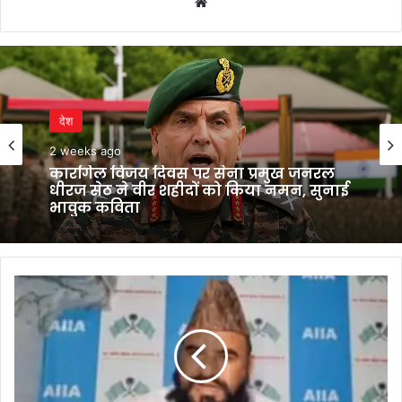
Website
देश
देश
2 weeks ago
4 weeks ago
कारगिल विजय दिवस पर सेना प्रमुख जनरल
धीरज सेठ ने वीर शहीदों को किया नमन, सुनाई
भावुक कविता
सुप्रीम कोर्ट में हंगामे के बाद CJI सूर्यकांत का
बड़ा फैसला, याचिकाकर्ता पर नहीं होगी
राम
कार्रवाई
मंदिर
चढ़ावा
विवाद:
मौलाना
साजिद
रशीदी