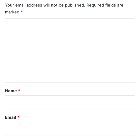
जब्त
Your email address will not be published.
Required fields are
marked
*
C
o
m
m
e
n
t
*
Name
*
Email
*