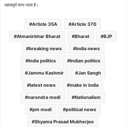
महत्वपूर्ण माना जाता है।
Article 35A
Article 370
Atmanirbhar Bharat
Bharat
BJP
breaking news
india news
India politics
Indian politics
Jammu Kashmir
Jan Sangh
latest news
make in india
narendra modi
Nationalism
pm modi
political news
Shyama Prasad Mukherjee