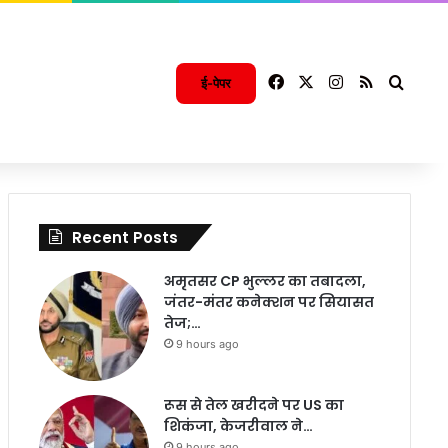
Facebook
X
Instagram
RSS
Searc
ई-पेपर
Recent Posts
अमृतसर CP भुल्लर का तबादला,
जंतर-मंतर कनेक्शन पर सियासत
तेज;…
9 hours ago
रूस से तेल खरीदने पर US का
शिकंजा, केजरीवाल ने…
9 hours ago