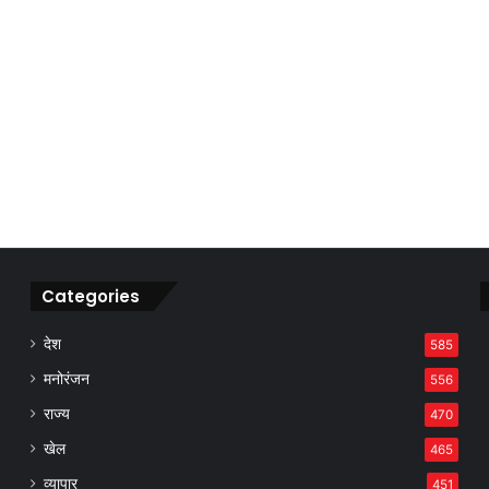
Categories
देश
585
मनोरंजन
556
राज्य
470
खेल
465
व्यापार
451