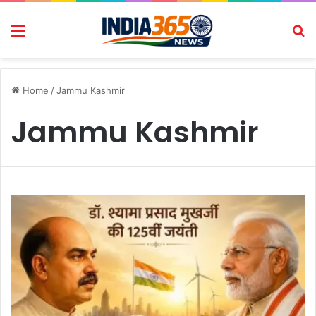
Menu
Se
Home
/
Jammu Kashmir
Jammu Kashmir