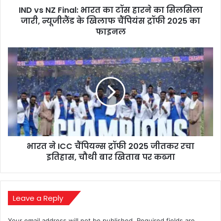
IND vs NZ Final: भारत का टॉस हारने का सिलसिला
सिलसिला
जारी,
जारी, न्यूजीलैंड के खिलाफ चैंपियंस ट्रॉफी 2025 का
न्यूजीलैंड
फाइनल
के
खिलाफ
भारत
चैंपियंस
ने
ट्रॉफी
ICC
2025
चैंपियन्स
का
ट्रॉफी
फाइनल
2025
जीतकर
रचा
इतिहास,
भारत ने ICC चैंपियन्स ट्रॉफी 2025 जीतकर रचा
चौथी
बार
इतिहास, चौथी बार खिताब पर कब्जा
खिताब
पर
कब्जा
Leave a Reply
Your email address will not be published.
Required fields are