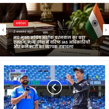
मनोरंजन
2 weeks ago
नए मुख्य सचिव अशोक बरनवाल का बड़ा
एक्शन, मध्य प्रदेश में वरिष्ठ IAS अधिकारियों
और कलेक्टरों का व्यापक तबादला
IND
vs
NZ
Final:
भारत
का
टॉस
हारने
का