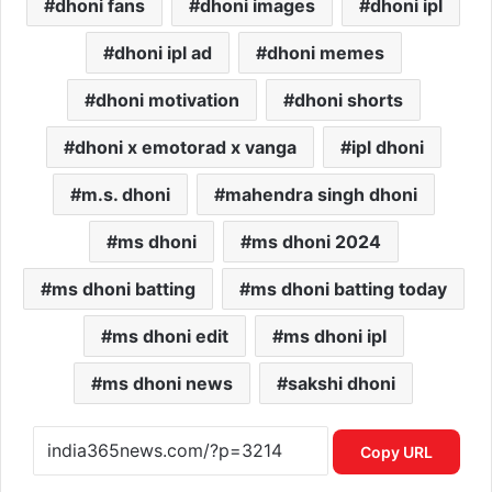
dhoni fans
dhoni images
dhoni ipl
dhoni ipl ad
dhoni memes
dhoni motivation
dhoni shorts
dhoni x emotorad x vanga
ipl dhoni
m.s. dhoni
mahendra singh dhoni
ms dhoni
ms dhoni 2024
ms dhoni batting
ms dhoni batting today
ms dhoni edit
ms dhoni ipl
ms dhoni news
sakshi dhoni
Copy URL