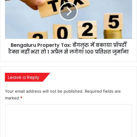
बेंगलुरु
में
बकाया
प्रॉपर्टी
टैक्स
नहीं
Bengaluru Property Tax: बेंगलुरु में बकाया प्रॉपर्टी
भरा
तो
टैक्स नहीं भरा तो 1 अप्रैल से लगेगा 100 प्रतिशत जुर्माना
1
अप्रैल
से
लगेगा
Leave a Reply
100
प्रतिशत
Your email address will not be published.
Required fields are
जुर्माना
marked
*
C
o
m
m