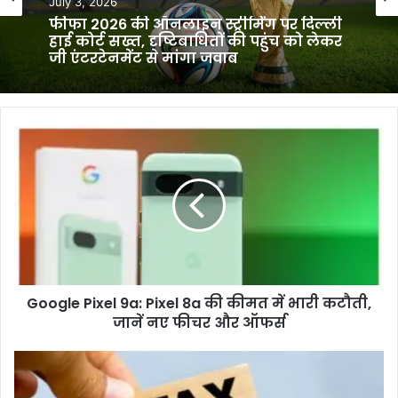
July 3, 2026
फीफा 2026 की ऑनलाइन स्ट्रीमिंग पर दिल्ली
हाई कोर्ट सख्त, दृष्टिबाधितों की पहुंच को लेकर
जी एंटरटेनमेंट से मांगा जवाब
Google
Pixel
9a:
Pixel
8a
की
कीमत
में
भारी
Google Pixel 9a: Pixel 8a की कीमत में भारी कटौती,
कटौती,
जानें
जानें नए फीचर और ऑफर्स
नए
फीचर
Bengaluru
और
Property
ऑफर्स
Tax: