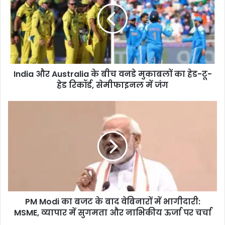
के
बीच
वनडे
मुकाबलों
का
हेड-
India और Australia के बीच वनडे मुकाबलों का हेड-टू-
टू-
हेड
हेड रिकॉर्ड, सेमीफाइनल में जंग
रिकॉर्ड,
सेमीफाइनल
PM
में
Modi
जंग
का
बजट
के
बाद
वेबिनारों
में
भागीदारी:
PM Modi का बजट के बाद वेबिनारों में भागीदारी:
MSME,
व्यापार
MSME, व्यापार में सुगमता और नाभिकीय ऊर्जा पर चर्चा
में