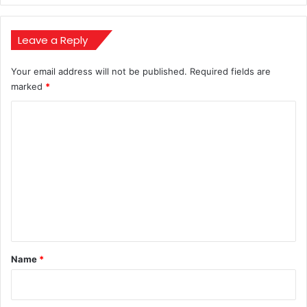
सुगमता
और
नाभिकीय
Leave a Reply
ऊर्जा
पर
Your email address will not be published.
Required fields are
चर्चा
marked
*
C
o
m
m
e
n
t
*
Name
*