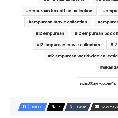
empuraan box office collection
empur
empuraan movie collection
empuraan
l2 empuraan
l2 empuraan box off
l2 empuraan movie collection
l2
l2 empuraan worldwide collecti
sikanda
Facebook
X
Tumblr
Share via E