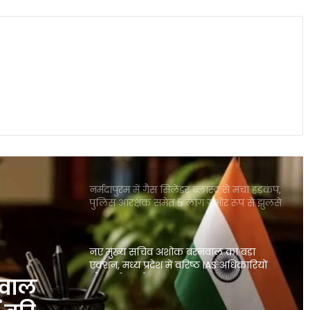
मंडला में दर्दनाक घटना: महिला ने चार बच्चों को
जन्म दिया, कुछ ही देर बाद चारों नवजातों की
मौत
भरत तिवारी एनकाउंटर केस: न्यायिक जांच ने
पकड़ी रफ्तार, रिटायर्ड जज पहुंचे गांव
FIFA वर्ल्ड कप 2026 के मंच पर छाईं नोरा
फतेही, धमाकेदार बेली डांस और परफॉर्मेंस ने
जीता दुनिया का दिल
नर्मदापुरम में गैस सिलेंडर ब्लास्ट से मचा हड़कंप,
पुलिस आरक्षक समेत 5 लोग गंभीर रूप से झुलसे
नए मुख्य सचिव अशोक बरनवाल का बड़ा
एक्शन, मध्य प्रदेश में वरिष्ठ IAS अधिकारियों
और कलेक्टरों का व्यापक तबादला
नवाल