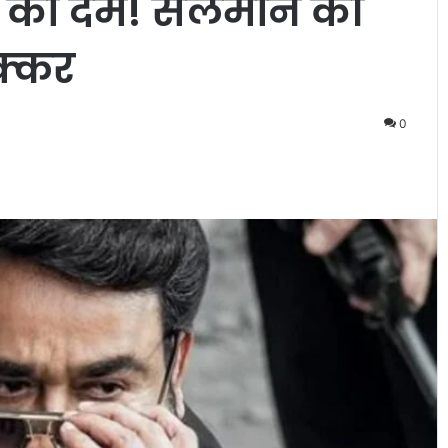
ों का दम! सलमान की
क्कर
0