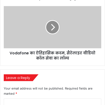
उम्मीद
नहीं
Vodafone
हारी
का
ऐतिहासिक
कदम,
सैटेलाइट
वीडियो
कॉल
सेवा
का
Vodafone का ऐतिहासिक कदम, सैटेलाइट वीडियो
लॉन्च
कॉल सेवा का लॉन्च
Leave a Reply
Your email address will not be published.
Required fields are
marked
*
C