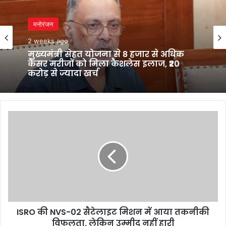
मनोरंजन
2 weeks ago
मुख्यमंत्री सेहत योजना से 8 हजार से अधिक
कैंसर मरीजों को मिला कैशलेस इलाज, ₹20
करोड़ से ज्यादा खर्च
ISRO
की
NVS-
02
सैटेलाइट
मिशन
में
आया
तकनीकी
ISRO की NVS-02 सैटेलाइट मिशन में आया तकनीकी
विफलता,
लेकिन
विफलता, लेकिन उम्मीद नहीं हारी