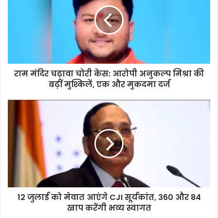
चढ़ावा
चोरी
केस:
आरोपी
अनुकल्प
मिश्रा
की
राम मंदिर चढ़ावा चोरी केस: आरोपी अनुकल्प मिश्रा की
बढ़ीं
मुश्किलें,
बढ़ीं मुश्किलें, एक और मुकदमा दर्ज
एक
और
12
मुकदमा
जुलाई
दर्ज
को
मेवात
आएंगे
CJI
सूर्यकांत,
360
और
12 जुलाई को मेवात आएंगे CJI सूर्यकांत, 360 और 84
84
खाप
खाप करेंगी भव्य स्वागत
करेंगी