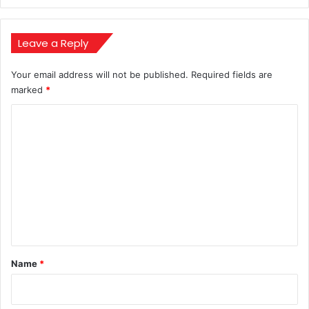
भव्य
स्वागत
Leave a Reply
Your email address will not be published.
Required fields are
marked
*
C
o
m
m
e
n
t
*
Name
*