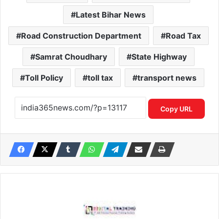
Latest Bihar News
Road Construction Department
Road Tax
Samrat Choudhary
State Highway
Toll Policy
toll tax
transport news
Copy URL