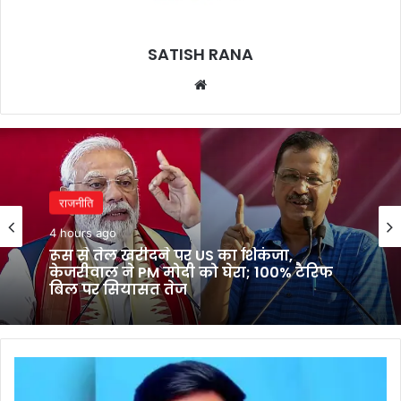
SATISH RANA
Website
राजनीति
4 hours ago
रूस से तेल खरीदने पर US का शिकंजा,
केजरीवाल ने PM मोदी को घेरा; 100% टैरिफ
बिल पर सियासत तेज
राम
मंदिर