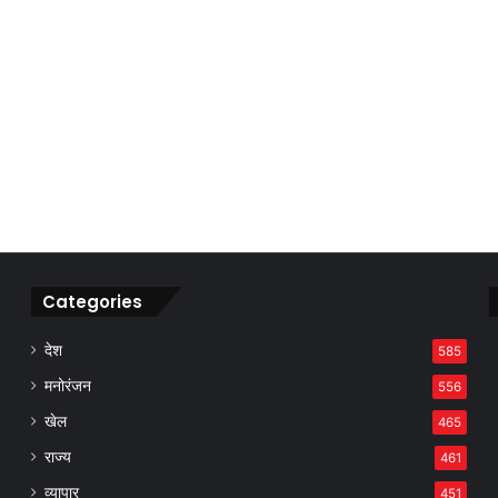
Categories
देश
585
मनोरंजन
556
खेल
465
राज्य
461
व्यापार
451