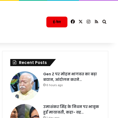
Facebook
X
Instagram
RSS
Searc
ई-पेपर
Recent Posts
Gen Z पर मोहन भागवत का बड़ा
बयान, आंदोलन करने…
6 hours ago
उमाशंकर सिंह के निधन पर भावुक
हुईं मायावती, कहा- वह…
1 day ago