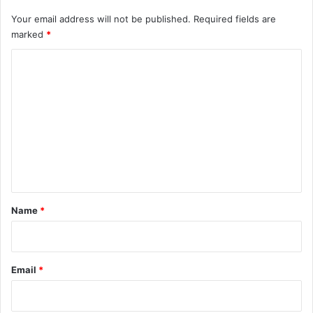
Your email address will not be published.
Required fields are
marked
*
C
o
m
m
e
n
t
*
Name
*
Email
*