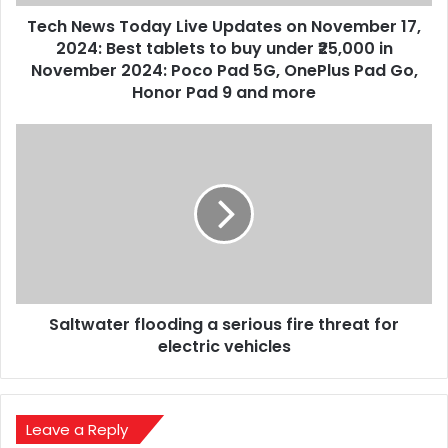
2024:
Tech News Today Live Updates on November 17,
Best
tablets
2024: Best tablets to buy under ₹25,000 in
to
November 2024: Poco Pad 5G, OnePlus Pad Go,
buy
Honor Pad 9 and more
under
₹25,000
Saltwater
in
flooding
November
a
2024:
serious
Poco
fire
Pad
threat
5G,
for
OnePlus
electric
Pad
vehicles
Go,
Saltwater flooding a serious fire threat for
Honor
electric vehicles
Pad
9
and
more
Leave a Reply