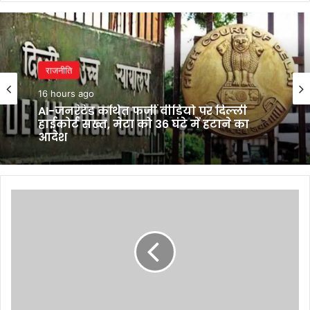
राजनीति
16 hours ago
AI-जनरेटेड कथित फर्जी वीडियो पर दिल्ली
हाईकोर्ट सख्त, मेटा को 36 घंटे में हटाने का
आदेश
Tech
News
Today
Live
Updates
on
November
17,