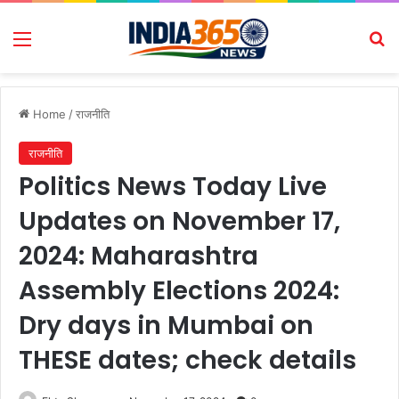
Menu
Se
Home
/
राजनीति
राजनीति
Politics News Today Live
Updates on November 17,
2024: Maharashtra
Assembly Elections 2024:
Dry days in Mumbai on
THESE dates; check details