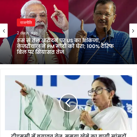
राजनीति
2 days ago
रूस से तेल खरीदने पर US का शिकंजा,
केजरीवाल ने PM मोदी को घेरा; 100% टैरिफ
बिल पर सियासत तेज
टीएमसी
में
बगावत
तेज,
ममता
खेमे
का
बागी
सांसदों
टीएमसी में बगावत तेज, ममता खेमे का बागी सांसदों
पर