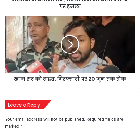
हमला
पर हमला
खान
सर
को
राहत,
गिरफ्तारी
पर
20
जून
तक
खान सर को राहत, गिरफ्तारी पर 20 जून तक रोक
रोक
Leave a Reply
Your email address will not be published.
Required fields are
marked
*
C