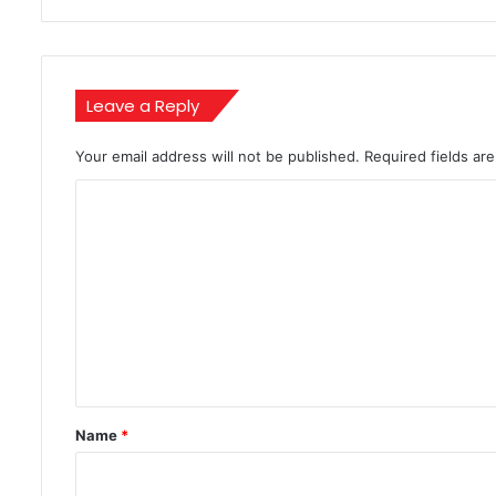
colonies
to
‘buy
votes’
Leave a Reply
|
Mint
Your email address will not be published.
Required fields a
C
o
m
m
e
n
t
*
Name
*