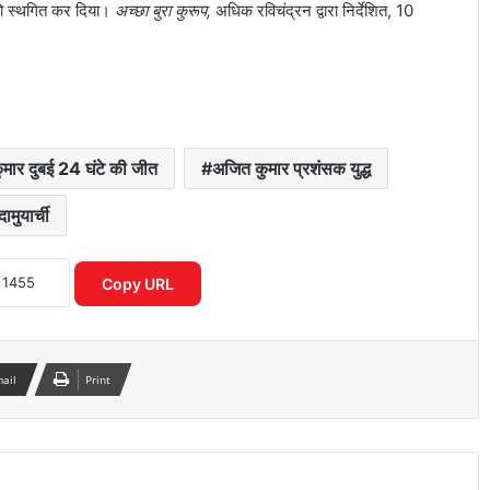
म को स्थगित कर दिया।
अच्छा बुरा कुरूप,
अधिक रविचंद्रन द्वारा निर्देशित, 10
मार दुबई 24 घंटे की जीत
अजित कुमार प्रशंसक युद्ध
दामुयार्ची
जंतर-मंतर प्रदर्शन में घायल छात्रा की हालत में
सुधार, RML अस्पताल ने जारी किया हेल्थ
बुलेटिन
Copy URL
2027 चुनाव की तैयारी तेज, बूथ से लेकर
मतदाता सूची तक बीजेपी ने बनाया बड़ा प्लान
mail
Print
मंडला में दर्दनाक घटना: महिला ने चार बच्चों को
जन्म दिया, कुछ ही देर बाद चारों नवजातों की
मौत