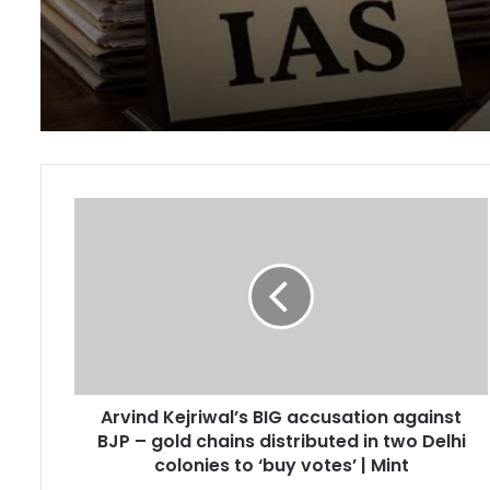
व्यापक तबादला
Arvind
Kejriwal’s
BIG
accusation
against
BJP
–
gold
chains
Arvind Kejriwal’s BIG accusation against
distributed
in
BJP – gold chains distributed in two Delhi
two
colonies to ‘buy votes’ | Mint
Delhi