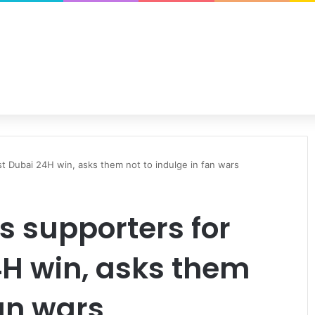
st Dubai 24H win, asks them not to indulge in fan wars
s supporters for
4H win, asks them
fan wars