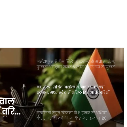
भरत तिवारी एनकाउंटर केस: न्यायिक जांच ने
पकड़ी रफ्तार, रिटायर्ड जज पहुंचे गांव
FIFA वर्ल्ड कप 2026 के मंच पर छाईं नोरा
फतेही, धमाकेदार बेली डांस और परफॉर्मेंस ने
जीता दुनिया का दिल
नर्मदापुरम में गैस सिलेंडर ब्लास्ट से मचा हड़कंप,
पुलिस आरक्षक समेत 5 लोग गंभीर रूप से झुलसे
नए मुख्य सचिव अशोक बरनवाल का बड़ा
एक्शन, मध्य प्रदेश में वरिष्ठ IAS अधिकारियों
और कलेक्टरों का व्यापक तबादला
नवाल
 वरिष्ठ
मुख्यमंत्री सेहत योजना से 8 हजार से अधिक
कैंसर मरीजों को मिला कैशलेस इलाज, ₹20
ों का
करोड़ से ज्यादा खर्च