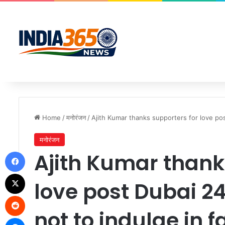
Home
/
मनोरंजन
/
Ajith Kumar thanks supporters for love po
मनोरंजन
Facebook
Ajith Kumar thank
X
love post Dubai 2
Reddit
not to indulge in 
Messenger