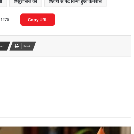
ा
सुशीसर्ज का
हाथ से पेंट किया हुआ कैनवास
जंतर-मंतर प्रदर्शन में घायल छात्रा की हालत में
सुधार, RML अस्पताल ने जारी किया हेल्थ
बुलेटिन
Copy URL
2027 चुनाव की तैयारी तेज, बूथ से लेकर
मतदाता सूची तक बीजेपी ने बनाया बड़ा प्लान
mail
Print
मंडला में दर्दनाक घटना: महिला ने चार बच्चों को
जन्म दिया, कुछ ही देर बाद चारों नवजातों की
मौत
भरत तिवारी एनकाउंटर केस: न्यायिक जांच ने
पकड़ी रफ्तार, रिटायर्ड जज पहुंचे गांव
FIFA वर्ल्ड कप 2026 के मंच पर छाईं नोरा
फतेही, धमाकेदार बेली डांस और परफॉर्मेंस ने
जीता दुनिया का दिल