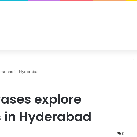
ersonas in Hyderabad
ases explore
s in Hyderabad
0