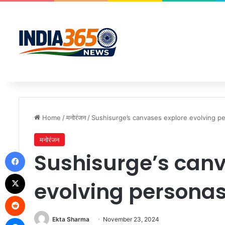
Home
/
मनोरंजन
/
Sushisurge’s canvases explore evolving p
मनोरंजन
Facebook
Sushisurge’s canv
X
evolving persona
Reddit
Messenger
Ekta Sharma
November 23, 2024