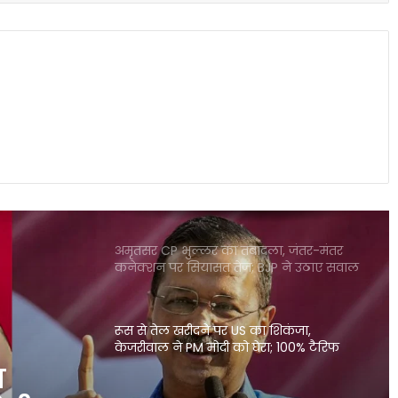
बांकीपुर हार के बाद JDU ने बदली रणनीति,
युवाओं को साधने मैदान में उतरे निशांत कुमार
इलाहाबाद हाईकोर्ट का बड़ा फैसला, अतीक के
बेटों को मिली पैरोल
उमाशंकर सिंह के निधन पर भावुक हुईं मायावती,
कहा- वह मुझे सगी बहन मानते थे
अमृतसर CP भुल्लर का तबादला, जंतर-मंतर
कनेक्शन पर सियासत तेज; BJP ने उठाए सवाल
रूस से तेल खरीदने पर US का शिकंजा,
केजरीवाल ने PM मोदी को घेरा; 100% टैरिफ
बिल पर सियासत तेज
ा