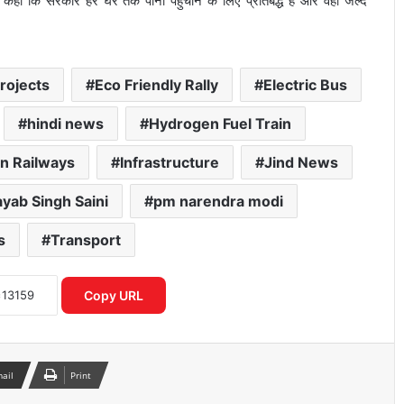
र भी कहा कि सरकार हर घर तक पानी पहुंचाने के लिए प्रतिबद्ध है और वहां जल्द
rojects
Eco Friendly Rally
Electric Bus
hindi news
Hydrogen Fuel Train
an Railways
Infrastructure
Jind News
yab Singh Saini
pm narendra modi
s
Transport
दिल्ली मेट्रो से सफर करने वालों के लिए जरूरी
सूचना, लग सकती हैं लंबी कतारें
Copy URL
छिंदवाड़ा में CM मोहन यादव का एक्शन, तीन
अधिकारियों को किया निलंबित
mail
Print