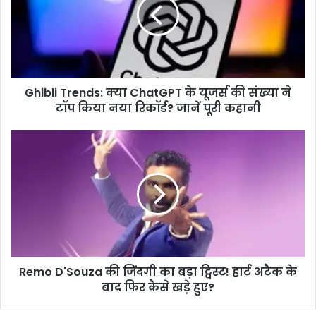
ChatGPT
के
यूजर्स
की
संख्या
ने
Ghibli Trends: क्या ChatGPT के यूजर्स की संख्या ने
टॉप
किया
टॉप किया नया रिकॉर्ड? जानें पूरी कहानी
नया
रिकॉर्ड?
Remo
जानें
D'Souza
पूरी
की
कहानी
जिंदगी
का
बड़ा
ट्विस्ट!
हार्ट
अटैक
Remo D'Souza की जिंदगी का बड़ा ट्विस्ट! हार्ट अटैक के
के
बाद
बाद फिर कैसे खड़े हुए?
फिर
कैसे