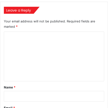
खड़े
हुए?
Leave a Reply
Your email address will not be published.
Required fields are
marked
*
C
o
m
m
e
n
t
*
Name
*
Email
*