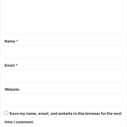
m
e
n
t
*
Name
*
Email
*
Website
Save my name, email, and website in this browser for the next
time I comment.