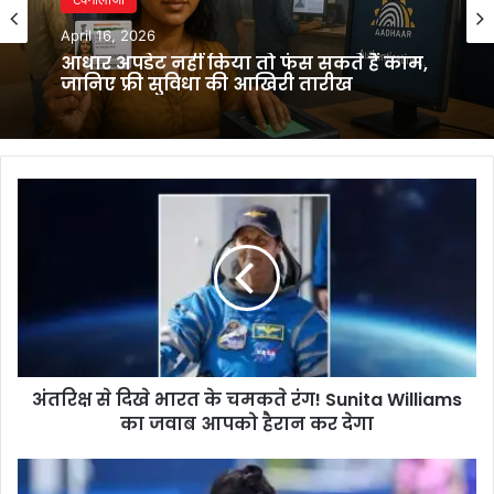
April 16, 2026
आधार अपडेट नहीं किया तो फंस सकते हैं काम,
जानिए फ्री सुविधा की आखिरी तारीख
अंतरिक्ष
से
दिखे
भारत
के
चमकते
रंग!
Sunita
Williams
अंतरिक्ष से दिखे भारत के चमकते रंग! Sunita Williams
का
जवाब
का जवाब आपको हैरान कर देगा
आपको
हैरान
Vandana
कर
Kataria: