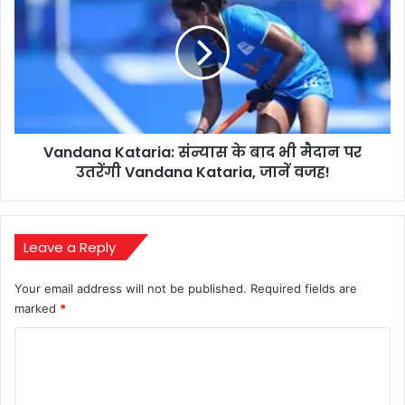
देगा
संन्यास
के
बाद
भी
मैदान
पर
उतरेंगी
Vandana Kataria: संन्यास के बाद भी मैदान पर
Vandana
Kataria,
उतरेंगी Vandana Kataria, जानें वजह!
जानें
वजह!
Leave a Reply
Your email address will not be published.
Required fields are
marked
*
C
o
m