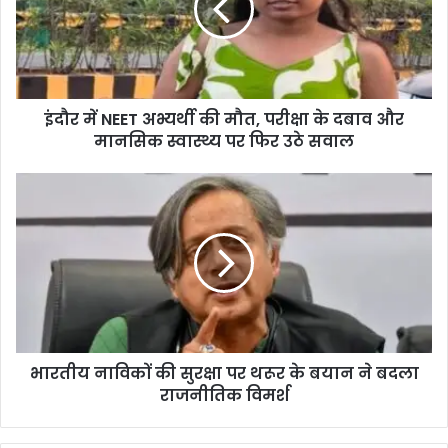
की
मौत,
परीक्षा
के
दबाव
इंदौर में NEET अभ्यर्थी की मौत, परीक्षा के दबाव और
और
मानसिक
मानसिक स्वास्थ्य पर फिर उठे सवाल
स्वास्थ्य
पर
भारतीय
फिर
नाविकों
उठे
की
सवाल
सुरक्षा
पर
थरूर
के
बयान
ने
भारतीय नाविकों की सुरक्षा पर थरूर के बयान ने बदला
बदला
राजनीतिक
राजनीतिक विमर्श
विमर्श