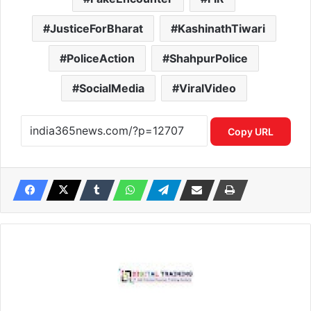
JusticeForBharat
KashinathTiwari
PoliceAction
ShahpurPolice
SocialMedia
ViralVideo
Copy URL