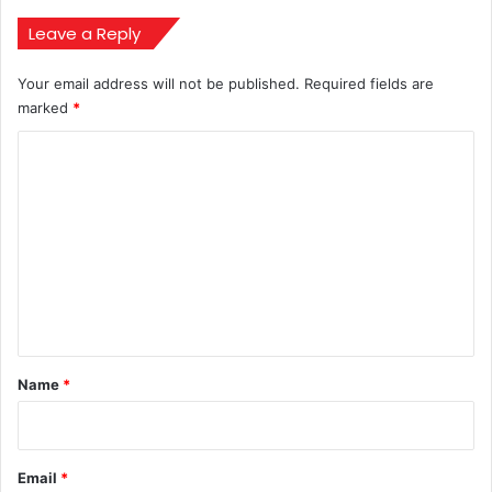
Leave a Reply
Your email address will not be published.
Required fields are
marked
*
C
o
m
m
e
n
t
*
Name
*
Email
*