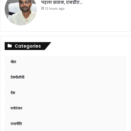
पहला बयान, एनडीए…
12 hours ago
Categories
खेल
टेक्नॉलॉजी
देश
मनोरंजन
राजनीति