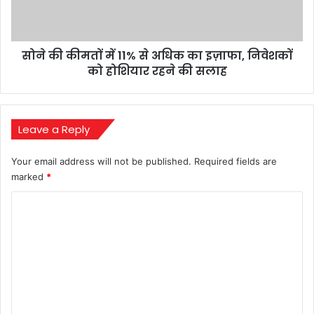
अधिक
का
इज़ाफा,
सोने की कीमतों में 11% से अधिक का इज़ाफा, निवेशकों
निवेशकों
को
को होशियार रहने की सलाह
होशियार
रहने
की
सलाह
Leave a Reply
Your email address will not be published.
Required fields are
marked
*
C
o
m
m
e
n