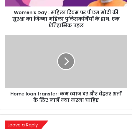
की
Women's Day : महिला दिवस पर पीएम मोदी की
सुरक्षा
का
सुरक्षा का जिम्मा महिला पुलिसकर्मियों के हाथ, एक
जिम्मा
ऐतिहासिक पहल
महिला
पुलिसकर्मियों
Home
के
loan
हाथ,
transfer:
एक
कम
ऐतिहासिक
ब्याज
पहल
दर
और
बेहतर
शर्तों
Home loan transfer: कम ब्याज दर और बेहतर शर्तों
के
लिए
के लिए जानें क्या करना चाहिए
जानें
क्या
करना
चाहिए
Leave a Reply