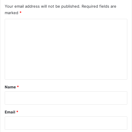
Your email address will not be published.
Required fields are
marked
*
C
o
m
m
e
n
t
*
Name
*
Email
*