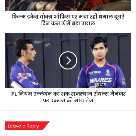
धमाल
दूसरे
फिल्म डकैत बॉक्स ऑफिस पर मचा रही धमाल दूसरे
दिन
कमाई
दिन कमाई में बड़ा उछाल
में
बड़ा
IPL
उछाल
नियम
उल्लंघन
का
शक
राजस्थान
रॉयल्स
मैनेजर
पर
IPL नियम उल्लंघन का शक राजस्थान रॉयल्स मैनेजर
एक्शन
की
पर एक्शन की मांग तेज
मांग
तेज
Leave a Reply