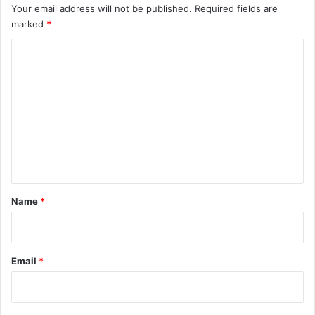
Your email address will not be published.
Required fields are
marked
*
C
o
m
m
e
n
t
*
Name
*
Email
*