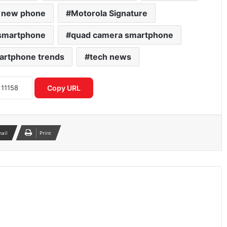
 new phone
Motorola Signature
smartphone
quad camera smartphone
artphone trends
tech news
Apple प्रोडक्ट्स सेल 2026 ने मचाया तहलका
बैंक डिस्काउंट से सस्ते iPhone खरीदें
Copy URL
गलत UPI ट्रांजेक्शन हो गया? घबराएं नहीं, इन 4
तरीकों से वापस पा सकते हैं अपना पैसा
mail
Print
I4C का नया मॉडल साइबर अपराधियों पर
रियल टाइम एक्शन से बचाए गए हजारों करोड़
स्मार्टवॉच से होगा शरीर में माइक्रोप्लास्टिक का
पता नया रिसर्च चौंकाने वाला खुलासा