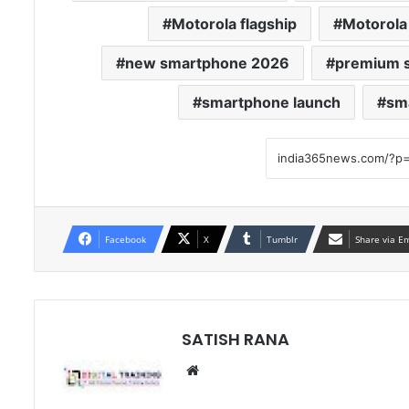
Motorola flagship
Motorola
new smartphone 2026
premium 
smartphone launch
sm
Facebook
X
Tumblr
Share via E
SATISH RANA
Website