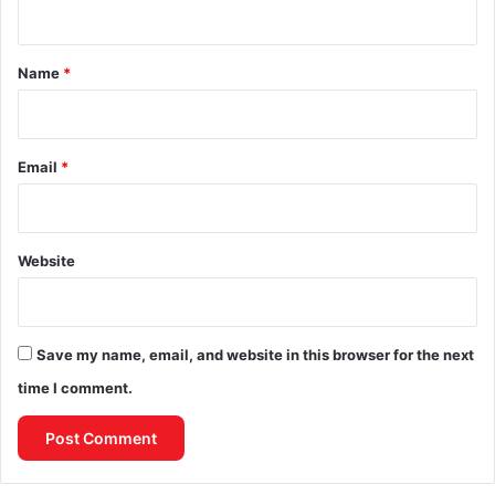
n
t
*
Name
*
Email
*
Website
Save my name, email, and website in this browser for the next
time I comment.