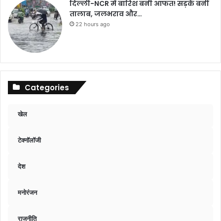
दिल्ली-NCR में बारिश बनी आफत! सड़कें बनीं
तालाब, जलभराव और…
22 hours ago
Categories
खेल
टेक्नॉलॉजी
देश
मनोरंजन
राजनीति