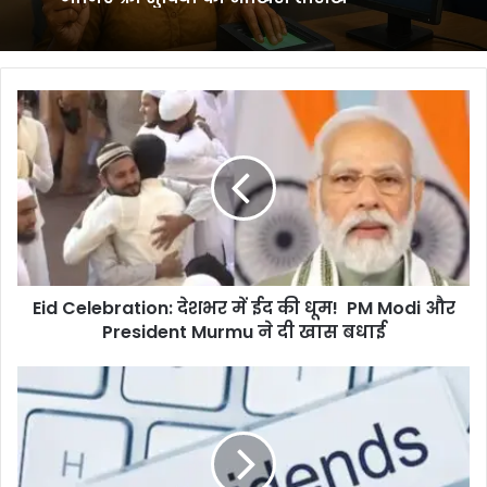
Eid
Celebration:
देशभर
में
ईद
की
धूम!
PM
Modi
Eid Celebration: देशभर में ईद की धूम! PM Modi और
और
President
President Murmu ने दी खास बधाई
Murmu
ने
Dividend
दी
Stock:
खास
क्रिसिल
बधाई
का
तगड़ा