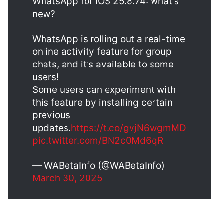
WhatsApp for iOS 25.8.74: what’s
new?
WhatsApp is rolling out a real-time
online activity feature for group
chats, and it’s available to some
users!
Some users can experiment with
this feature by installing certain
previous
updates.
https://t.co/gvjN6wgmMD
pic.twitter.com/BN2c0Md6qR
— WABetaInfo (@WABetaInfo)
March 30, 2025