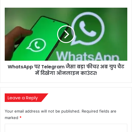
मांगी
माफी!
WhatsApp
पर
Telegram
जैसा
बड़ा
फीचर
अब
ग्रुप
चैट
WhatsApp पर Telegram जैसा बड़ा फीचर अब ग्रुप चैट
में
दिखेगा
में दिखेगा ऑनलाइन काउंटर!
ऑनलाइन
काउंटर!
Leave a Reply
Your email address will not be published.
Required fields are
marked
*
C