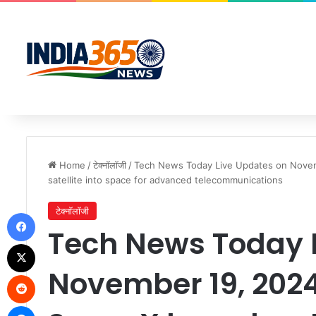
Home
/
टेक्नॉलॉजी
/
Tech News Today Live Updates on Novem
satellite into space for advanced telecommunications
टेक्नॉलॉजी
Facebook
Tech News Today 
X
November 19, 2024
Reddit
Messenger