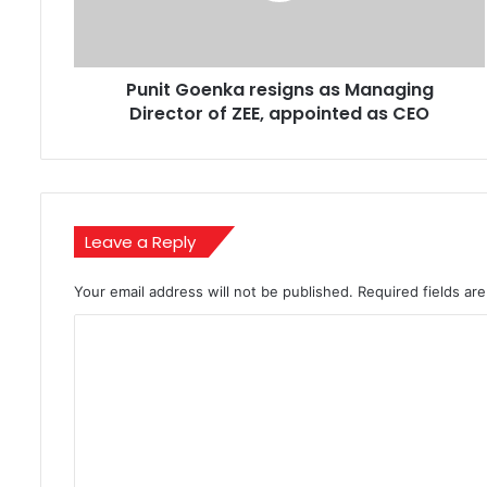
of
ZEE,
appointed
Punit Goenka resigns as Managing
as
CEO
Director of ZEE, appointed as CEO
Leave a Reply
Your email address will not be published.
Required fields a
C
o
m
m
e