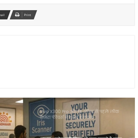
गलत UPI ट्रांजेक्शन हो गया? घबराएं नहीं, इन 4
तरीकों से वापस पा सकते हैं अपना पैसा
mail
Print
Motorola Signature 50MP क्वाड कैमरा
फोन ने फ्लैगशिप मार्केट में मचाई हलचल
I4C का नया मॉडल साइबर अपराधियों पर
रियल टाइम एक्शन से बचाए गए हजारों करोड़
स्मार्टवॉच से होगा शरीर में माइक्रोप्लास्टिक का
पता नया रिसर्च चौंकाने वाला खुलासा
Vivo X300 Pro और FE लॉन्च से पहले लीक
कैमरा फीचर्स ने बढ़ाई हलचल