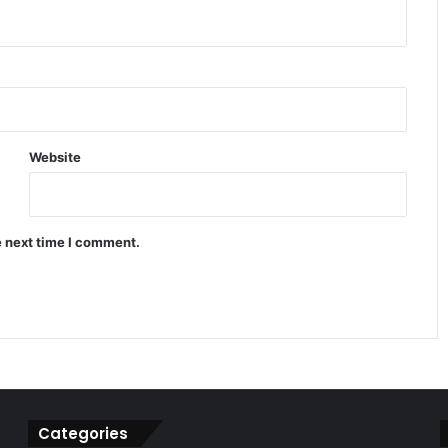
आधार अपडेट नहीं किया तो फंस सकते हैं काम,
जानिए फ्री सुविधा की आखिरी तारीख
7000mAh बैटरी के साथ Oppo F33 5G
लॉन्च, कीमत और फीचर्स चौंकाने वाले
Website
इंसानी शरीर की गर्मी से बिजली बनाने वाला
नया लचीला जेल विकसित हुआ
e next time I comment.
Infinix Note 60 Pro ने मचाया धमाल 4500
निट्स ब्राइटनेस वाला डिस्प्ले
Categories