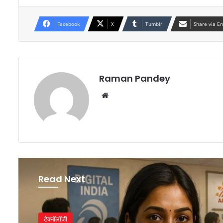
Facebook
X
Tumblr
Share via E
Raman Pandey
Website
Read Next
टेक्नॉलॉजी