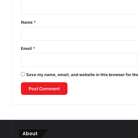
n
t
*
Name
*
Email
*
Save my name, email, and website in this browser for th
About