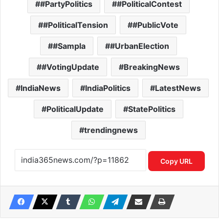
#PartyPolitics
#PoliticalContest
#PoliticalTension
#PublicVote
#Sampla
#UrbanElection
#VotingUpdate
BreakingNews
IndiaNews
IndiaPolitics
LatestNews
PoliticalUpdate
StatePolitics
trendingnews
Copy URL