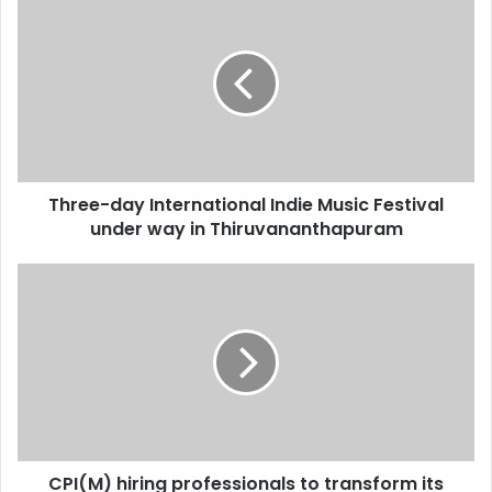
day
International
Indie
Music
Festival
under
way
in
Three-day International Indie Music Festival
Thiruvananthapuram
under way in Thiruvananthapuram
CPI(M)
hiring
professionals
to
transform
its
public
policies
CPI(M) hiring professionals to transform its