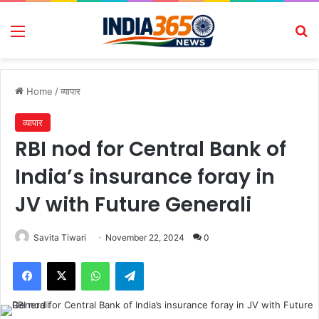
Menu
Se
Home
/
व्यापार
व्यापार
RBI nod for Central Bank of
India’s insurance foray in
JV with Future Generali
Savita Tiwari
November 22, 2024
0
Facebook
X
WhatsApp
Telegram