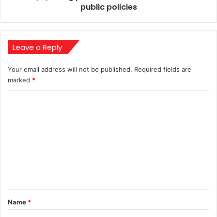
public policies
Leave a Reply
Your email address will not be published.
Required fields are
marked
*
C
o
m
m
e
n
t
*
Name
*