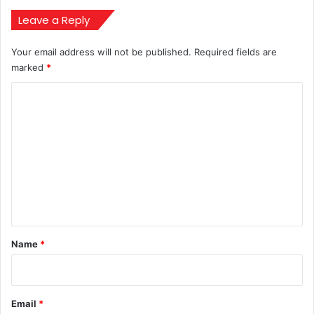
Leave a Reply
Your email address will not be published.
Required fields are
marked
*
C
o
m
m
e
n
t
*
Name
*
Email
*