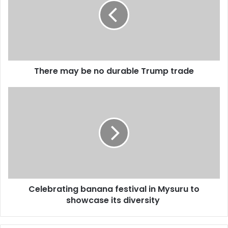
no
durable
Trump
trade
There may be no durable Trump trade
Celebrating
banana
festival
in
Mysuru
to
showcase
its
diversity
Celebrating banana festival in Mysuru to
showcase its diversity