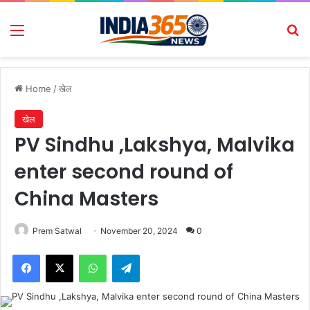
Menu
Se
Home
/
खेल
खेल
PV Sindhu ,Lakshya, Malvika
enter second round of
China Masters
Prem Satwal
November 20, 2024
0
Facebook
X
WhatsApp
Telegram