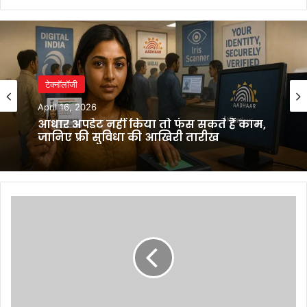
टेक्नॉलॉजी
April 16, 2026
आधार अपडेट नहीं किया तो फंस सकते हैं काम,
जानिए फ्री सुविधा की आखिरी तारीख
Inauguration
of
SOUL
Leadership
Conclave:
पीएम
मोदी
ने