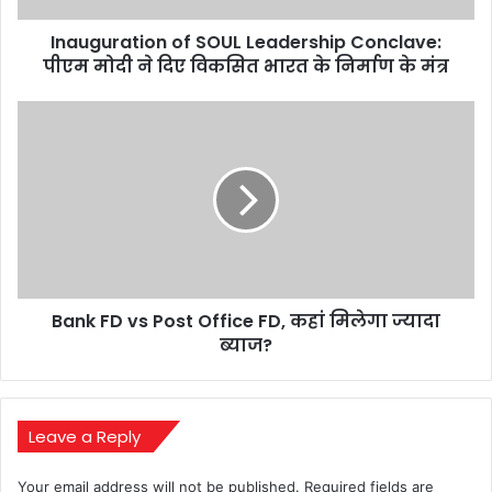
दिए
Inauguration of SOUL Leadership Conclave:
विकसित
भारत
पीएम मोदी ने दिए विकसित भारत के निर्माण के मंत्र
के
निर्माण
Bank
के
FD
मंत्र
vs
Post
Office
FD,
कहां
मिलेगा
ज्यादा
Bank FD vs Post Office FD, कहां मिलेगा ज्यादा
ब्याज?
ब्याज?
Leave a Reply
Your email address will not be published.
Required fields are