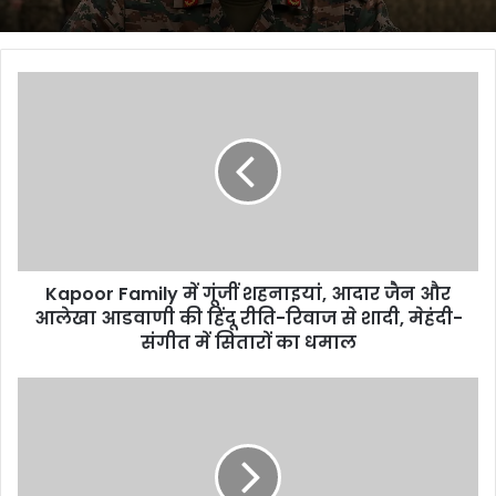
Kapoor
Family
में
गूंजीं
शहनाइयां,
आदार
जैन
और
आलेखा
Kapoor Family में गूंजीं शहनाइयां, आदार जैन और
आडवाणी
की
आलेखा आडवाणी की हिंदू रीति-रिवाज से शादी, मेहंदी-
हिंदू
संगीत में सितारों का धमाल
रीति-
रिवाज
iPhone
से
16e:
शादी,
भारत
मेहंदी-
में
संगीत
सस्ता,