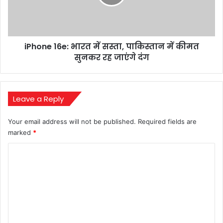
में
पाकिस्तान
सितारों
में
का
कीमत
धमाल
सुनकर
iPhone 16e: भारत में सस्ता, पाकिस्तान में कीमत
रह
जाएंगे
सुनकर रह जाएंगे दंग
दंग
Leave a Reply
Your email address will not be published.
Required fields are
marked
*
C
o
m
m
e