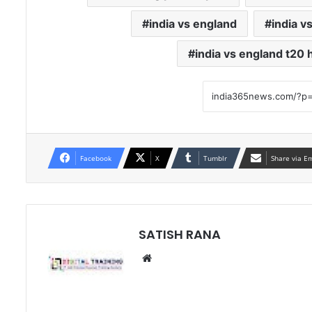
india vs england
india v
india vs england t20 
Facebook
X
Tumblr
Share via E
SATISH RANA
Website