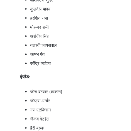
कुलदीप यादव
हरशित राणा
मोहम्मद शमी
अर्शदीप सिंह
यशस्वी जायसवाल
ऋषभ पंत
रवींद्र जडेजा
इंग्लैंड:
जोस बटलर (कप्तान)
जोफ्रा आर्चर
गस एटकिंसन
जैकब बेटहेल
हैरी ब्रुक