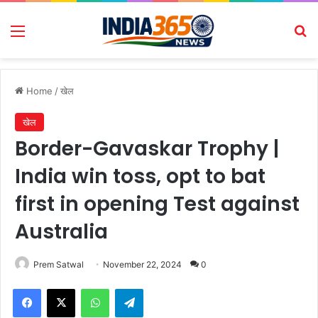
Menu
Se
Home
/
खेल
खेल
Border-Gavaskar Trophy |
India win toss, opt to bat
first in opening Test against
Australia
Prem Satwal
November 22, 2024
0
Facebook
X
WhatsApp
Telegram