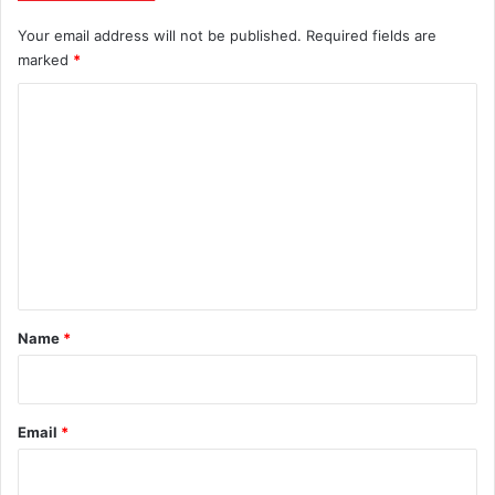
Your email address will not be published.
Required fields are
marked
*
C
o
m
m
e
n
t
*
Name
*
Email
*