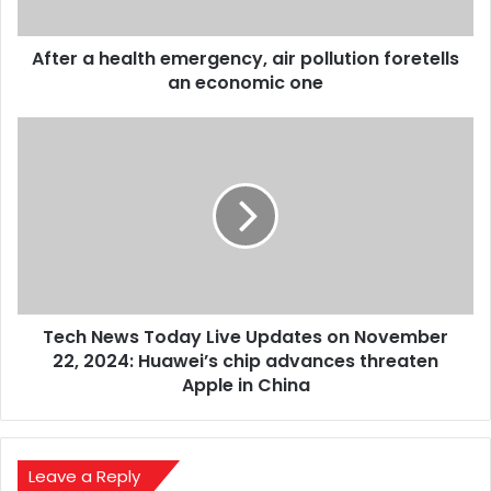
an
economic
After a health emergency, air pollution foretells
one
an economic one
Tech
News
Today
Live
Updates
on
November
22,
2024:
Tech News Today Live Updates on November
Huawei’s
chip
22, 2024: Huawei’s chip advances threaten
advances
Apple in China
threaten
Apple
in
China
Leave a Reply