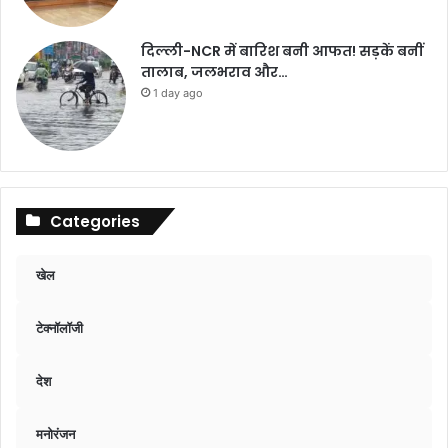
दिल्ली-NCR में बारिश बनी आफत! सड़कें बनीं
तालाब, जलभराव और…
1 day ago
Categories
खेल
टेक्नॉलॉजी
देश
मनोरंजन