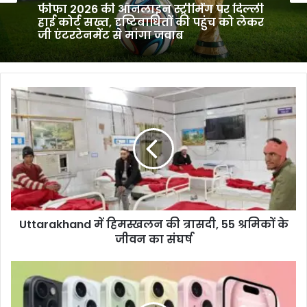
फीफा 2026 की ऑनलाइन स्ट्रीमिंग पर दिल्ली
हाई कोर्ट सख्त, दृष्टिबाधितों की पहुंच को लेकर
जी एंटरटेनमेंट से मांगा जवाब
Uttarakhand
में
हिमस्खलन
की
त्रासदी,
55
श्रमिकों
के
जीवन
Uttarakhand में हिमस्खलन की त्रासदी, 55 श्रमिकों के
का
संघर्ष
जीवन का संघर्ष
iPhone
16
पर