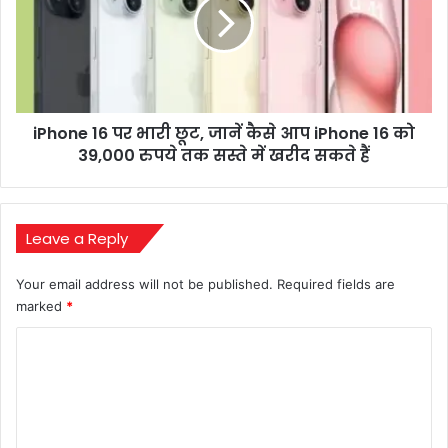
भारी
छूट,
जानें
कैसे
आप
iPhone
iPhone 16 पर भारी छूट, जानें कैसे आप iPhone 16 को
16
को
39,000 रुपये तक सस्ते में खरीद सकते हैं
39,000
रुपये
तक
सस्ते
Leave a Reply
में
खरीद
Your email address will not be published.
Required fields are
सकते
marked
*
हैं
C
o
m
m