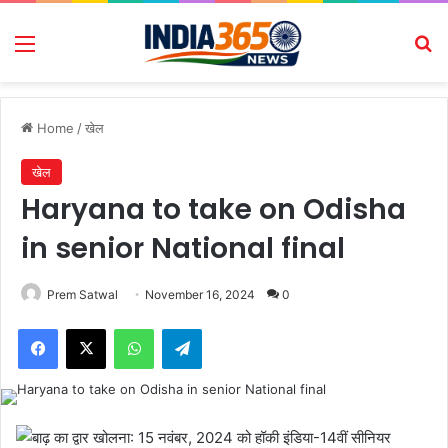
Menu
Se
Home
/
खेल
खेल
Haryana to take on Odisha
in senior National final
Prem Satwal
November 16, 2024
0
Facebook
X
WhatsApp
Telegram