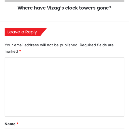
Where have Vizag’s clock towers gone?
Leave a Reply
Your email address will not be published.
Required fields are
marked
*
C
o
m
m
e
n
t
*
Name
*