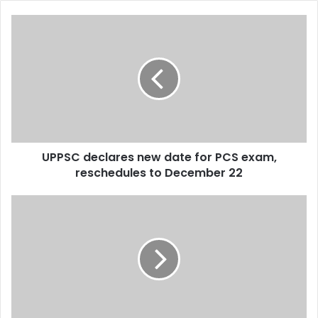
UPPSC
declares
new
date
for
PCS
exam,
reschedules
to
UPPSC declares new date for PCS exam,
December
22
reschedules to December 22
Where
have
Vizag’s
clock
towers
gone?