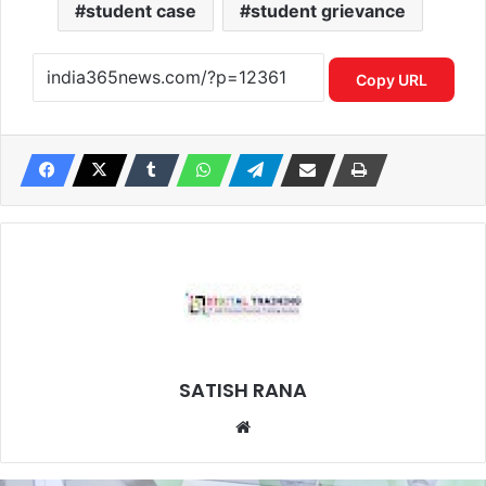
student case
student grievance
Copy URL
SATISH RANA
Website