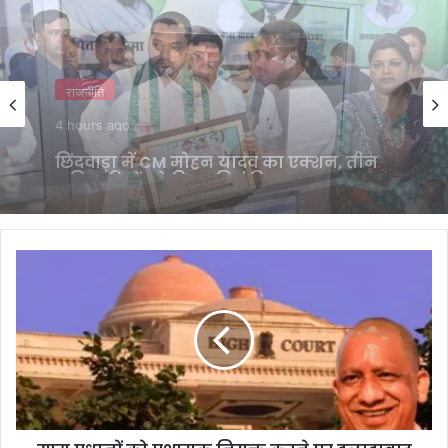
राजनीति
4 hours ago
बांकीपुर हार के बाद JDU ने बदली रणनीति,
युवाओं को साधने मैदान में उतरे निशांत कुमार
ग्राम
प्रधानों
को
प्रशासक
नियुक्त
करने
पर
इलाहाबाद
हाईकोर्ट