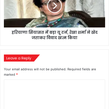
बड़ा
यू
टर्न,
रेखा
शर्मा
ने
हरियाणा सियासत में बड़ा यू टर्न, रेखा शर्मा ने खेद
खेद
जताकर
जताकर विवाद खत्म किया
विवाद
खत्म
किया
Leave a Reply
Your email address will not be published.
Required fields are
marked
*
C
o
m
m