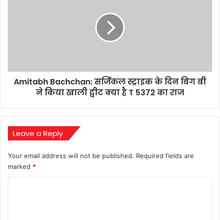
उम्मीदों
सर्जिकल
का
स्ट्राइक
ताज
के
दिन
बिग
बी
ने
Amitabh Bachchan: सर्जिकल स्ट्राइक के दिन बिग बी
किया
खाली
ने किया खाली ट्वीट क्या है T 5372 का राज
ट्वीट
क्या
है
T
Leave a Reply
5372
का
Your email address will not be published.
Required fields are
राज
marked
*
C
o
m