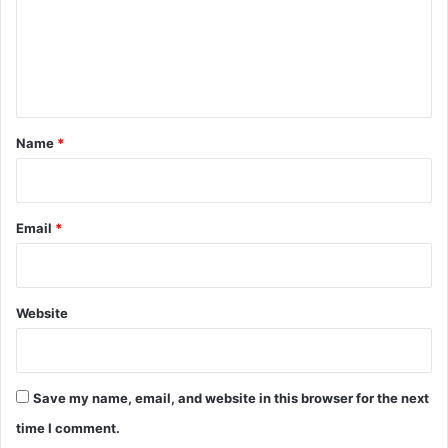
m
e
n
t
*
Name
*
Email
*
Website
Save my name, email, and website in this browser for the next
time I comment.