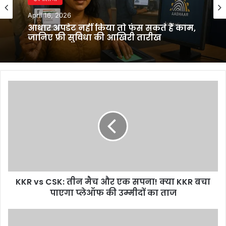
April 16, 2026
आधार अपडेट नहीं किया तो फंस सकते हैं काम,
जानिए फ्री सुविधा की आखिरी तारीख
KKR
vs
CSK:
तीन
मैच
और
एक
सपना!
क्या
KKR vs CSK: तीन मैच और एक सपना! क्या KKR बचा
KKR
बचा
पाएगा प्लेऑफ की उम्मीदों का ताज
पाएगा
प्लेऑफ
Amitabh
की
Bachchan: