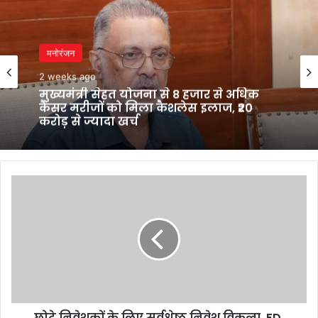
मनोरंजन
2 weeks ago
मुख्यमंत्री सेहत योजना से 8 हजार से अधिक
कैंसर मरीजों को मिला कैशलेस इलाज, ₹20
करोड़ से ज्यादा खर्च
छोटे
निवेशकों
के
लिए
सर्वश्रेष्ठ
निवेश
विकल्प,
FD,
इंडेक्स
छोटे निवेशकों के लिए सर्वश्रेष्ठ निवेश विकल्प, FD,
फंड