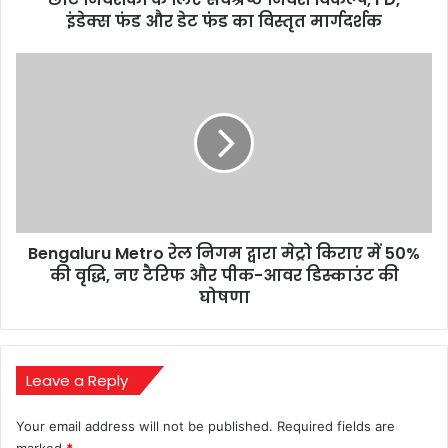
और
इंडेक्स फंड और डेट फंड का विस्तृत मार्गदर्शक
डेट
फंड
Bengaluru
का
Metro
विस्तृत
रेल
मार्गदर्शक
निगम
द्वारा
मेट्रो
किराए
में
50%
Bengaluru Metro रेल निगम द्वारा मेट्रो किराए में 50%
की
वृद्धि,
की वृद्धि, नए टैरिफ और पीक-आवर डिस्काउंट की
नए
घोषणा
टैरिफ
और
पीक-
आवर
Leave a Reply
डिस्काउंट
की
Your email address will not be published.
Required fields are
घोषणा