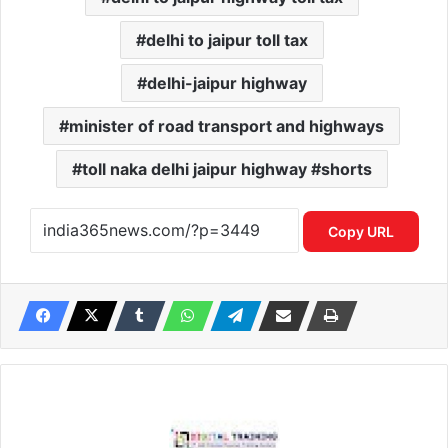
delhi to jaipur toll tax
delhi-jaipur highway
minister of road transport and highways
toll naka delhi jaipur highway #shorts
Copy URL