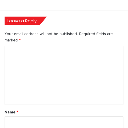
कलाकार!
Leave a Reply
Your email address will not be published.
Required fields are
marked
*
C
o
m
m
e
n
t
*
Name
*