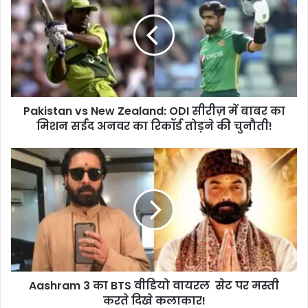
New
Zealand:
ODI
सीरीज़
में
बाबर
का
Pakistan vs New Zealand: ODI सीरीज़ में बाबर का
मिशन
सईद
मिशन सईद अनवर का रिकॉर्ड तोड़ने की चुनौती!
अनवर
का
Aashram
रिकॉर्ड
3
तोड़ने
का
की
BTS
चुनौती!
वीडियो
वायरल
सेट
पर
मस्ती
Aashram 3 का BTS वीडियो वायरल सेट पर मस्ती
करते
दिखे
करते दिखे कलाकार!