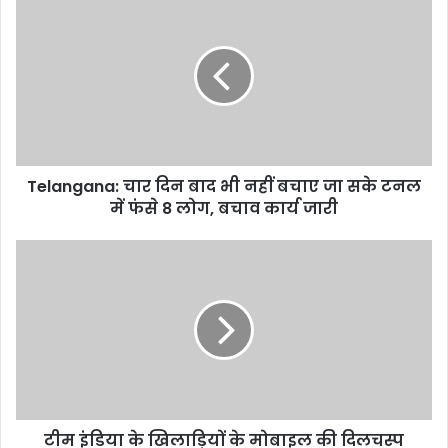
चार
दिन
बाद
भी
नहीं
बचाए
जा
सके
Telangana: चार दिन बाद भी नहीं बचाए जा सके टनल
टनल
में
में फंसे 8 लोग, बचाव कार्य जारी
फंसे
8
टीम
लोग,
इंडिया
बचाव
के
कार्य
खिलाड़ियों
जारी
के
मोबाइल
की
दिलचस्प
जानकारियां
टीम इंडिया के खिलाड़ियों के मोबाइल की दिलचस्प
आईं