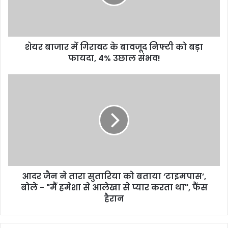
बावजूद
निफ्टी
को
बड़ा
शेयर बाजार में गिरावट के बावजूद निफ्टी को बड़ा
फायदा,
4%
फायदा, 4% उछाल संभव!
उछाल
संभव!
आदर
जैन
ने
तारा
सुतारिया
को
बताया
‘टाइमपास’,
बोले
आदर जैन ने तारा सुतारिया को बताया ‘टाइमपास’,
-
"मैं
बोले - "मैं हमेशा से आलेखा से प्यार करता था", फैंस
हमेशा
हैरान
से
आलेखा