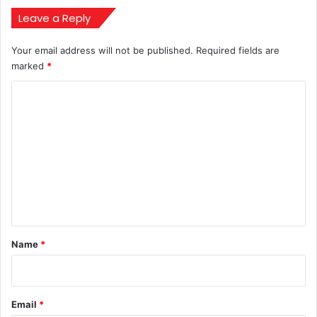
से
प्यार
Leave a Reply
करता
था",
Your email address will not be published.
Required fields are
फैंस
marked
*
हैरान
C
o
m
m
e
n
t
*
Name
*
Email
*