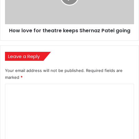
How love for theatre keeps Shernaz Patel going
Leave a Reply
Your email address will not be published.
Required fields are
marked
*
C
o
m
m
e
n