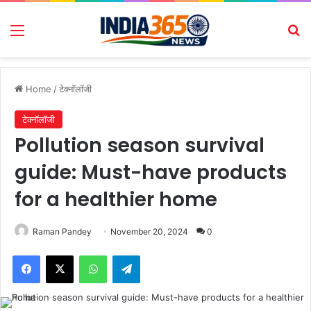
Menu
Se
Home
/
टेक्नॉलॉजी
टेक्नॉलॉजी
Pollution season survival
guide: Must-have products
for a healthier home
Raman Pandey
November 20, 2024
0
Facebook
X
WhatsApp
Telegram