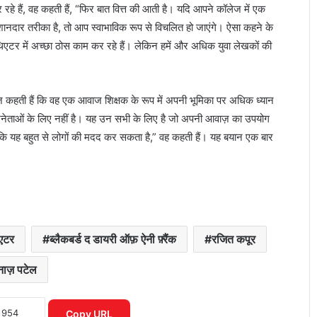
र रहे हैं, वह कहती हैं, “फिर बात वित्त की आती है। यदि आपने कॉलेज में एक
जंतर-मंतर प्रदर्शन में घायल छात्रा की हालत में
नदार तरीका है, तो आप स्वाभाविक रूप से विचलित हो जाएंगे। ऐसा कहने के
सुधार, RML अस्पताल ने जारी किया हेल्थ
िएटर में अच्छा ठोस काम कर रहे हैं। लेकिन हमें और अधिक युवा लेखकों की
बुलेटिन
2027 चुनाव की तैयारी तेज, बूथ से लेकर
रनाज़ कहती हैं कि वह एक आवाज शिक्षक के रूप में अपनी भूमिका पर अधिक ध्यान
मतदाता सूची तक बीजेपी ने बनाया बड़ा प्लान
 अभिनेताओं के लिए नहीं है। यह उन सभी के लिए है जो अपनी आवाज़ का उपयोग
 है कि यह बहुत से लोगों की मदद कर सकता है,” वह कहती हैं। यह बयान एक बार
मंडला में दर्दनाक घटना: महिला ने चार बच्चों को
जन्म दिया, कुछ ही देर बाद चारों नवजातों की
मौत
भरत तिवारी एनकाउंटर केस: न्यायिक जांच ने
पकड़ी रफ्तार, रिटायर्ड जज पहुंचे गांव
एटर
ब्लैकबर्ड द डायरी ऑफ़ ऐनी फ़्रैंक
रजित कपूर
नाज़ पटेल
FIFA वर्ल्ड कप 2026 के मंच पर छाईं नोरा
फतेही, धमाकेदार बेली डांस और परफॉर्मेंस ने
जीता दुनिया का दिल
Copy URL