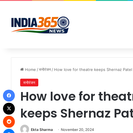
Home
/
मनोरंजन
/
How love for theatre keeps Shernaz Patel
मनोरंजन
Facebook
How love for theat
X
keeps Shernaz Pat
Reddit
Messenger
Ekta Sharma
November 20, 2024