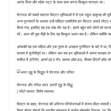
आनंद लिया और महेश भट्ट के साथ काम करना बिल्कुल शानदार था।
शेरनाज़ की सबसे यादगार थिएटर भूमिकाओं में से एक राहुल डाकुन्हा की भू
अन्य पुरस्कारों के अलावा उन्हें महिंद्रा एक्सीलेंस इन थिएटर अवार्ड (मेट
किया गया, इसलिए यह एक लंबा दौर रहा है। इसने बहुत सारे लोगों को प्रभा
थी। आज की युवा पीढ़ी के लिए यह बिल्कुल अलग बात है। लेकिन क्योंकि 
ब्लेकबेर्द
यह एक महिला और एक पुरुष के असहज पुनर्मिलन के बारे में थ
वास्तव में चुनौतीपूर्ण था। लेकिन आप बस इन भूमिकाओं में अपना दमखम लगाते 
शामिल हैं
एंटीगोन, आर्म्स एंड द मैन, क्लास ऑफ़ 84, सिक्स डिग्री ऑफ़ स
शेरनाज़ और रजित अंदर
ऊपरी जुहू के सिद्धु
| फोटो साभार: विशेष व्यवस्था
थिएटर के बाहर, शेरनाज़ की अभिनय परियोजनाओं में संजय लीला भंसाली की 
किया
शेखर होम
जो कि भारतीय संस्करण है
शर्लक होम्स
और थ्रिलर
36 दि