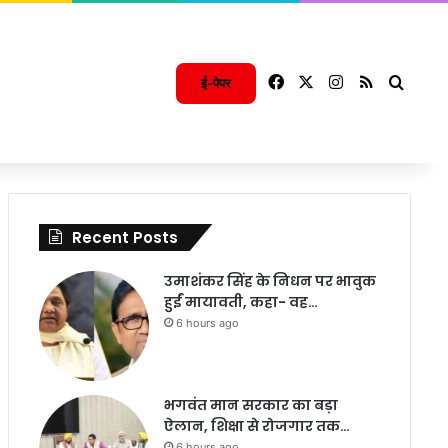
Facebook
X
Instagram
RSS
Searc
ई-पेपर
Recent Posts
उमाशंकर सिंह के निधन पर भावुक
हुईं मायावती, कहा- वह…
6 hours ago
भगवंत मान सरकार का बड़ा
ऐलान, शिक्षा से रोजगार तक…
6 hours ago