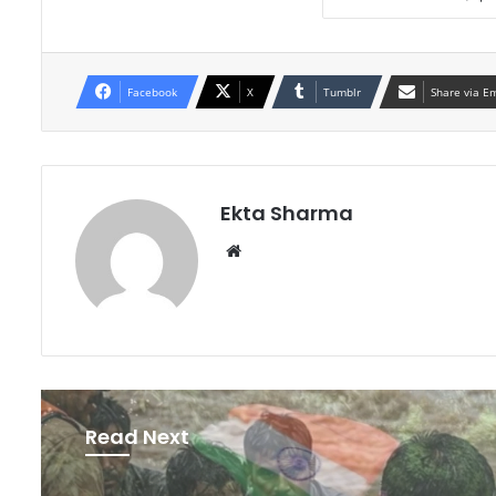
Facebook
X
Tumblr
Share via E
Ekta Sharma
Website
Read Next