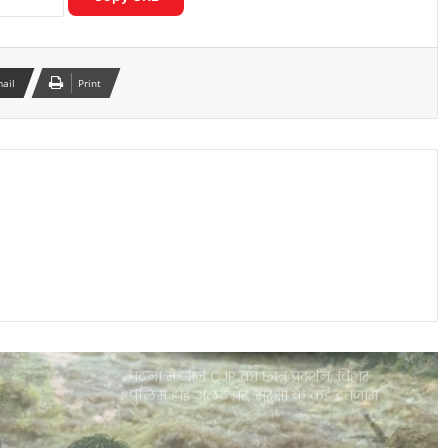
नर्मदापुरम में गैस सिलेंडर ब्लास्ट से मचा हड़कंप,
पुलिस आरक्षक समेत 5 लोग गंभीर रूप से झुलसे
mail
Print
नए मुख्य सचिव अशोक बरनवाल का बड़ा
एक्शन, मध्य प्रदेश में वरिष्ठ IAS अधिकारियों
और कलेक्टरों का व्यापक तबादला
मुख्यमंत्री सेहत योजना से 8 हजार से अधिक
कैंसर मरीजों को मिला कैशलेस इलाज, ₹20
करोड़ से ज्यादा खर्च
पटना में आज CJP का छात्र प्रदर्शन, बिहार
पुलिस हाई अलर्ट पर, सुरक्षा के कड़े इंतजाम
रायसेन में 16 दिन बाद झमाझम बारिश, 9 मजदूरों
का रेस्क्यू, किसानों के चेहरे खिले