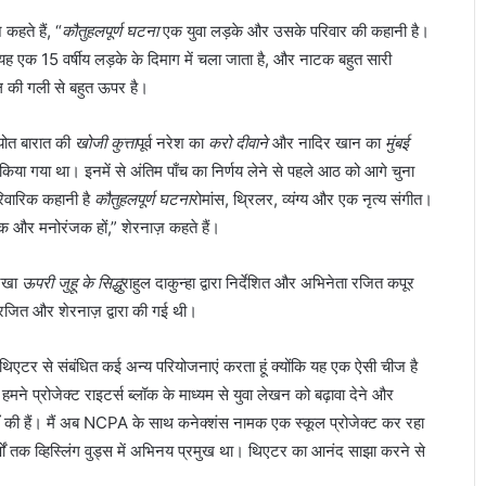
कहते हैं, “
कौतुहलपूर्ण घटना
एक युवा लड़के और उसके परिवार की कहानी है।
। यह एक 15 वर्षीय लड़के के दिमाग में चला जाता है, और नाटक बहुत सारी
ुल की गली से बहुत ऊपर है।
्योत बारात की
खोजी कुत्ता
पूर्व नरेश का
करो दीवाने
और नादिर खान का
मुंबई
ट किया गया था। इनमें से अंतिम पाँच का निर्णय लेने से पहले आठ को आगे चुना
िवारिक कहानी है
कौतुहलपूर्ण घटना
रोमांस, थ्रिलर, व्यंग्य और एक नृत्य संगीत।
र्षक और मनोरंजक हों,” शेरनाज़ कहते हैं।
 रखा
ऊपरी जुहू के सिद्धु
राहुल दाकुन्हा द्वारा निर्देशित और अभिनेता रजित कपूर
, रजित और शेरनाज़ द्वारा की गई थी।
िएटर से संबंधित कई अन्य परियोजनाएं करता हूं क्योंकि यह एक ऐसी चीज है
हमने प्रोजेक्ट राइटर्स ब्लॉक के माध्यम से युवा लेखन को बढ़ावा देने और
एँ की हैं। मैं अब NCPA के साथ कनेक्शंस नामक एक स्कूल प्रोजेक्ट कर रहा
्षों तक व्हिस्लिंग वुड्स में अभिनय प्रमुख था। थिएटर का आनंद साझा करने से