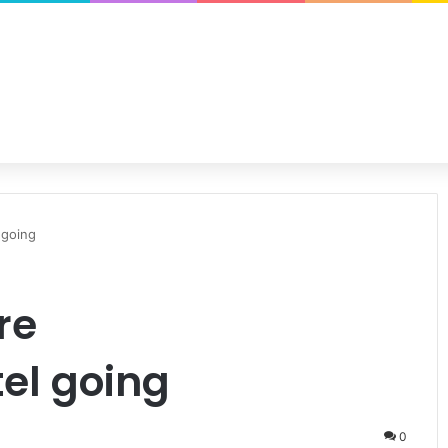
 going
re
el going
0