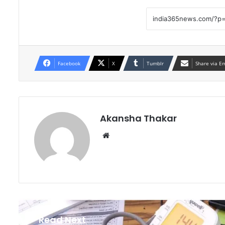
Facebook
X
Tumblr
Share via E
Akansha Thakar
Website
Read Next