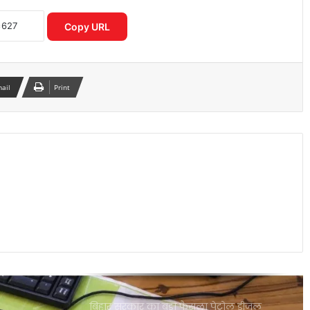
giant New Glenn rocket
Copy URL
IMD: India’s weather tracker turns 150
years old
mail
Print
The discrepancy between satellite
data of farm fires and air pollution |
Explained
The first recorded observation of the
transit of Venus
How do ants selectively travel to the
food source that is the shortest
distance from their nests?
बिहार सरकार का बड़ा फैसला पेट्रोल डीजल