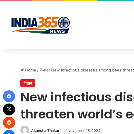
Home
/
विज्ञान
/
New infectious diseases among bees threat
विज्ञान
Facebook
New infectious d
X
threaten world’s 
Reddit
Messenger
Akansha Thakar
November 18, 2024