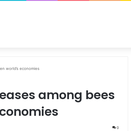
en world’s economies
iseases among bees
economies
0