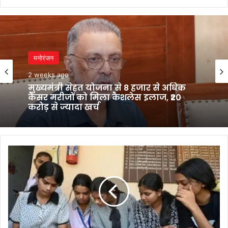
मनोरंजन
2 weeks ago
मुख्यमंत्री सेहत योजना से 8 हजार से अधिक
कैंसर मरीजों को मिला कैशलेस इलाज, ₹20
करोड़ से ज्यादा खर्च
असम
बोर्ड
10वीं
रिजल्ट
में
बड़ा
बदलाव
पास