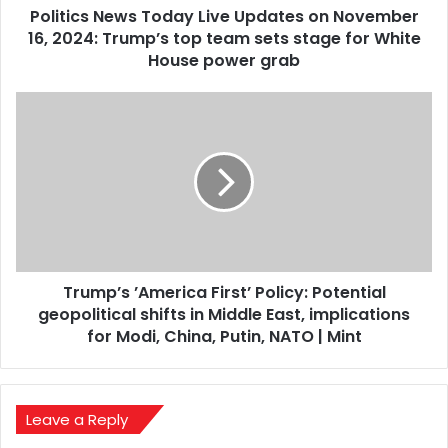
Politics News Today Live Updates on November
Trump’s
top
16, 2024: Trump’s top team sets stage for White
team
House power grab
sets
stage
Trump’s
for
’America
White
First’
House
Policy:
power
Potential
grab
geopolitical
shifts
in
Middle
Trump’s ’America First’ Policy: Potential
East,
implications
geopolitical shifts in Middle East, implications
for
for Modi, China, Putin, NATO | Mint
Modi,
China,
Putin,
NATO
Leave a Reply
|