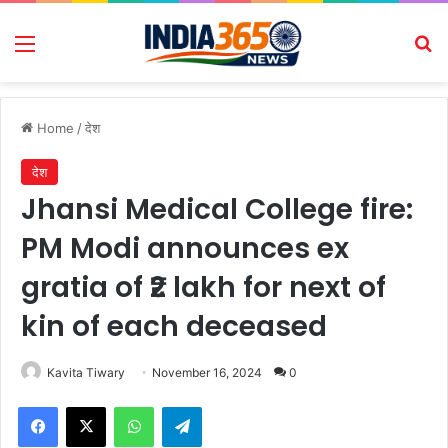
Menu
Se
Home
/
देश
देश
Jhansi Medical College fire:
PM Modi announces ex
gratia of ₹2 lakh for next of
kin of each deceased
Kavita Tiwary
November 16, 2024
0
Facebook
X
WhatsApp
Telegram