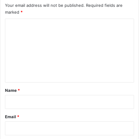
Mint
Your email address will not be published.
Required fields are
marked
*
C
o
m
m
e
n
t
*
Name
*
Email
*