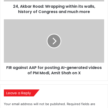
of
24, Akbar Road: Wrapping within its walls,
Congress
and
history of Congress and much more
much
more
FIR
against
AAP
for
posting
AI-
generated
videos
of
FIR against AAP for posting AI-generated videos
PM
Modi,
of PM Modi, Amit Shah on X
Amit
Shah
on
X
Leave a Reply
Your email address will not be published.
Required fields are