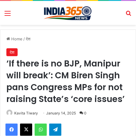
Menu
Se
Home
/
देश
देश
‘If there is no BJP, Manipur
will break’: CM Biren Singh
pans Congress MPs for not
raising State’s ‘core issues’
Kavita Tiwary
January 14, 2025
0
Facebook
X
WhatsApp
Telegram