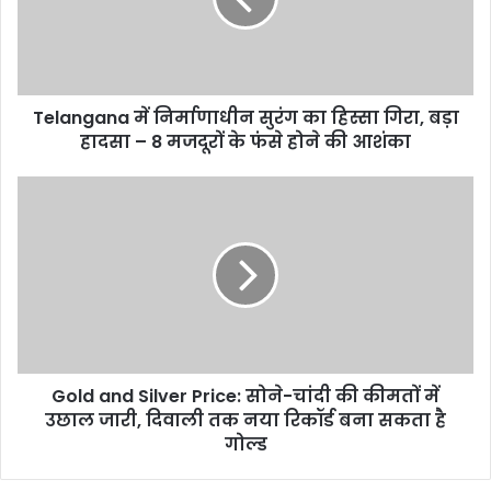
हिस्सा
गिरा,
बड़ा
हादसा
Telangana में निर्माणाधीन सुरंग का हिस्सा गिरा, बड़ा
–
8
हादसा – 8 मजदूरों के फंसे होने की आशंका
मजदूरों
के
Gold
फंसे
and
होने
Silver
की
Price:
आशंका
सोने-
चांदी
की
कीमतों
में
Gold and Silver Price: सोने-चांदी की कीमतों में
उछाल
जारी,
उछाल जारी, दिवाली तक नया रिकॉर्ड बना सकता है
दिवाली
गोल्ड
तक
नया