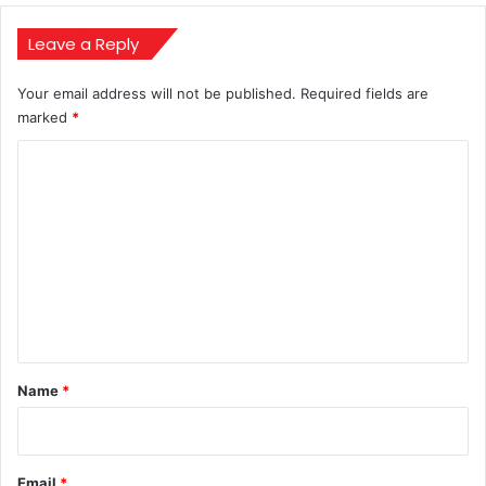
रिकॉर्ड
बना
Leave a Reply
सकता
है
Your email address will not be published.
Required fields are
गोल्ड
marked
*
C
o
m
m
e
n
t
*
Name
*
Email
*