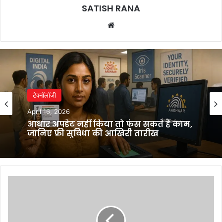
SATISH RANA
Website
टेक्नॉलॉजी
April 16, 2026
आधार अपडेट नहीं किया तो फंस सकते हैं काम,
जानिए फ्री सुविधा की आखिरी तारीख
Telangana
में
निर्माणाधीन
सुरंग
का