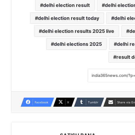
delhi election result
delhi electi
delhi election result today
delhi ele
delhi election results 2025 live
de
delhi elections 2025
delhi re
result d
Facebook
X
Tumblr
Share via E