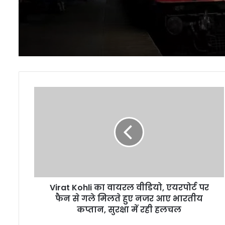
Virat
Kohli
का
वायरल
वीडियो,
एयरपोर्ट
पर
फैन
से
Virat Kohli का वायरल वीडियो, एयरपोर्ट पर
गले
मिलते
फैन से गले मिलते हुए नजर आए भारतीय
हुए
कप्तान, सुरक्षा में रही हलचल
नजर