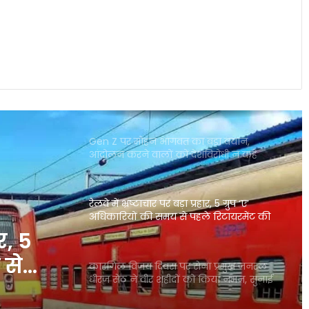
पेपर लीक विवाद के बाद सबसे बड़ी परीक्षा, पूरे
देश में सुरक्षा का अभूतपूर्व घेरा
अभिजीत दीपके का बड़ा आरोप, प्रदर्शनकारियों
का पानी-बिजली बंद कराने का दावा
Gen Z पर मोहन भागवत का बड़ा बयान,
आंदोलन करने वालों को देशविरोधी न कहें
रेलवे में भ्रष्टाचार पर बड़ा प्रहार, 5 ग्रुप ‘ए’
अधिकारियों की समय से पहले रिटायरमेंट की
सिफारिश
ार, 5
 से
कारगिल विजय दिवस पर सेना प्रमुख जनरल
धीरज सेठ ने वीर शहीदों को किया नमन, सुनाई
िश
भावुक कविता