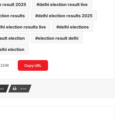
on result 2025
delhi election result live
ction results
delhi election results 2025
lhi election results live
delhi elections
sult election
election result delhi
elhi election
दक्षिण कोरिया दौरे पर जयशंकर, भारत-कोरिया
रणनीतिक साझेदारी को मिली नई गति
Copy URL
महुआ मोइत्रा ने की शुभेंदु अधिकारी की तारीफ,
बंगाल की राजनीति में बढ़ी चर्चा
mail
Print
वीना विजयन की बढ़ीं मुश्किलें, ED ने फिर भेजा
समन; 29 जून को होगी पूछताछ